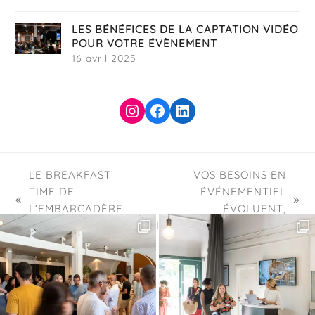
LES BÉNÉFICES DE LA CAPTATION VIDÉO
POUR VOTRE ÉVÈNEMENT
16 avril 2025
Instagram
Facebook
LinkedIn
LE BREAKFAST
VOS BESOINS EN
TIME DE
ÉVÉNEMENTIEL
previous
next
L’EMBARCADÈRE
ÉVOLUENT,
post:
post:
!
L’EMBARCADÈRE AUSSI