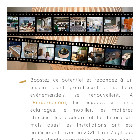
Boostez ce potentiel et répondez à un
besoin client grandissant : les lieux
événementiels se renouvellent. A
l’
Embarcadère
, les espaces et leurs
éclairages, le mobilier, les matières
choisies, les couleurs et la décoration,
mais aussi les installations ont été
entièrement revus en 2021. Il ne s’agit pas
d’une simple coquetterie, mais bien d’une