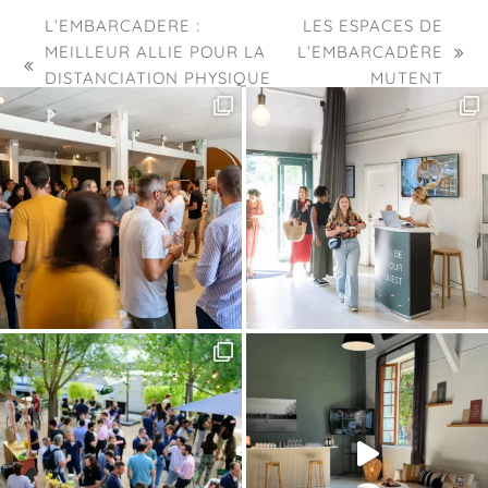
L’EMBARCADERE :
LES ESPACES DE
MEILLEUR ALLIE POUR LA
L’EMBARCADÈRE
next
previous
DISTANCIATION PHYSIQUE
MUTENT
post:
post:
!