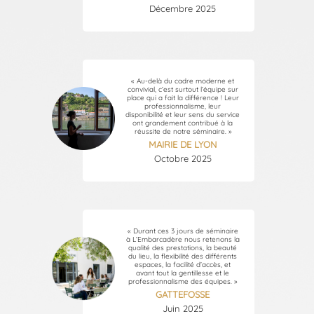
Décembre 2025
« Au-delà du cadre moderne et
convivial, c’est surtout l’équipe sur
place qui a fait la différence ! Leur
professionnalisme, leur
disponibilité et leur sens du service
ont grandement contribué à la
réussite de notre séminaire. »
MAIRIE DE LYON
Octobre 2025
« Durant ces 3 jours de séminaire
à L’Embarcadère nous retenons la
qualité des prestations, la beauté
du lieu, la flexibilité des différents
espaces, la facilité d’accès, et
avant tout la gentillesse et le
professionnalisme des équipes. »
GATTEFOSSE
Juin 2025