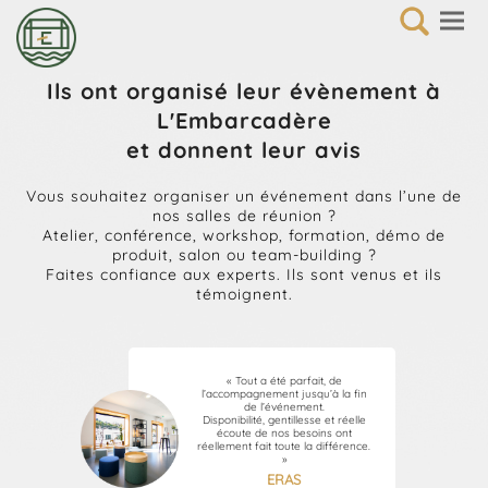
Ils ont organisé leur évènement à
L'Embarcadère
et donnent leur avis
Vous souhaitez organiser un événement dans l’une de
nos salles de réunion ?
Atelier, conférence, workshop, formation, démo de
produit, salon ou team-building ?
Faites confiance aux experts. Ils sont venus et ils
témoignent.
« Tout a été parfait, de
l’accompagnement jusqu’à la fin
de l’événement.
Disponibilité, gentillesse et réelle
écoute de nos besoins ont
réellement fait toute la différence.
»
ERAS