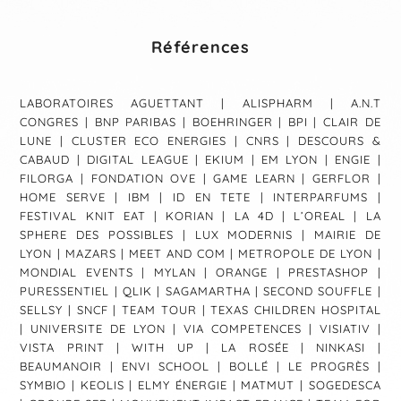
Références
LABORATOIRES AGUETTANT | ALISPHARM | A.N.T
CONGRES | BNP PARIBAS | BOEHRINGER | BPI | CLAIR DE
LUNE | CLUSTER ECO ENERGIES | CNRS | DESCOURS &
CABAUD | DIGITAL LEAGUE | EKIUM | EM LYON | ENGIE |
FILORGA | FONDATION OVE | GAME LEARN | GERFLOR |
HOME SERVE | IBM | ID EN TETE | INTERPARFUMS |
FESTIVAL KNIT EAT | KORIAN | LA 4D | L’OREAL | LA
SPHERE DES POSSIBLES | LUX MODERNIS | MAIRIE DE
LYON | MAZARS | MEET AND COM | METROPOLE DE LYON |
MONDIAL EVENTS | MYLAN | ORANGE | PRESTASHOP |
PURESSENTIEL | QLIK | SAGAMARTHA | SECOND SOUFFLE |
SELLSY | SNCF | TEAM TOUR | TEXAS CHILDREN HOSPITAL
| UNIVERSITE DE LYON | VIA COMPETENCES | VISIATIV |
VISTA PRINT | WITH UP | LA ROSÉE | NINKASI |
BEAUMANOIR | ENVI SCHOOL | BOLLÉ | LE PROGRÈS |
SYMBIO | KEOLIS | ELMY ÉNERGIE | MATMUT | SOGEDESCA