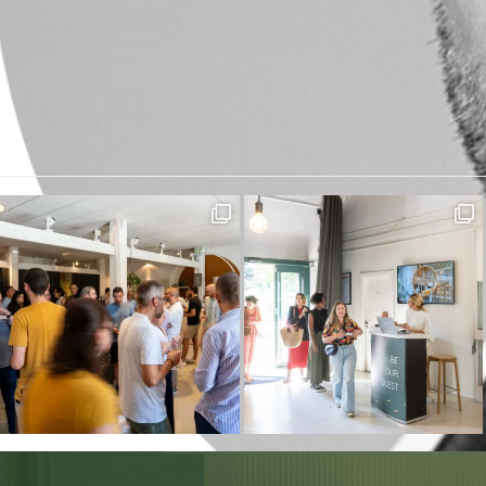
Léonie
previous
post: