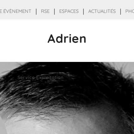
E ÉVÈNEMENT
RSE
ESPACES
ACTUALITÉS
PH
Adrien
Service Exploitation