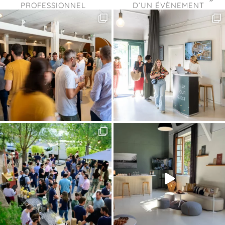
next
PROFESSIONNEL
D’UN ÉVÈNEMENT
post:
post:
RÉUSSI